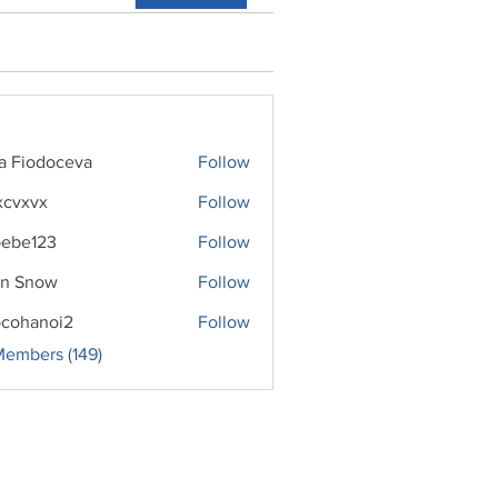
ra Fiodoceva
Follow
xcvxvx
Follow
ebe123
Follow
n Snow
Follow
cohanoi2
Follow
noi2
Members (149)