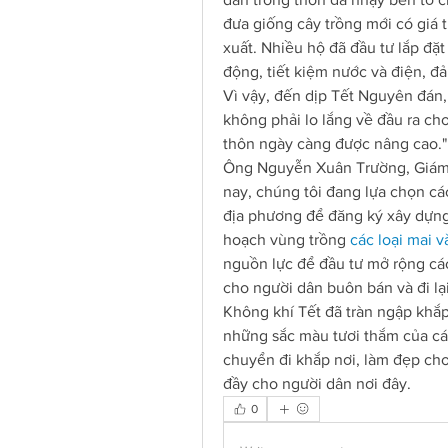
đưa giống cây trồng mới có giá tr
xuất. Nhiều hộ đã đầu tư lắp đặt
động, tiết kiệm nước và điện, đả
Vì vậy, đến dịp Tết Nguyên đán,
không phải lo lắng về đầu ra ch
thôn ngày càng được nâng cao."
Ông Nguyễn Xuân Trường, Giám 
nay, chúng tôi đang lựa chọn cá
địa phương để đăng ký xây dựng
hoạch vùng trồng 
các loại mai 
nguồn lực để đầu tư mở rộng các
cho người dân buôn bán và đi lại
Không khí Tết đã tràn ngập khắp
những sắc màu tươi thắm của các
chuyển đi khắp nơi, làm đẹp cho
đầy cho người dân nơi đây.
0