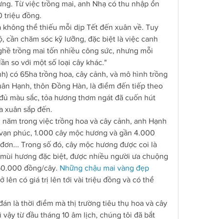
ừng. Từ việc trồng mai, anh Nhạ có thu nhập ổn 
 triệu đồng.
a không thể thiếu mỗi dịp Tết đến xuân về. Tuy 
, cần chăm sóc kỹ lưỡng, đặc biệt là việc canh 
Nghề trồng mai tốn nhiều công sức, nhưng mỗi 
ần so với một số loại cây khác."
h) có 65ha trồng hoa, cây cảnh, và mô hình trồng 
ân Hạnh, thôn Đồng Hàn, là điểm đến tiếp theo 
đủ màu sắc, tỏa hương thơm ngát đã cuốn hút 
a xuân sắp đến.
năm trong việc trồng hoa và cây cảnh, anh Hạnh 
 vạn phúc, 1.000 cây mộc hương và gần 4.000 
đơn... Trong số đó, cây mộc hương được coi là 
 mùi hương đặc biệt, được nhiều người ưa chuộng 
50.000 đồng/cây. 
Những chậu mai vàng đẹp 
 lên có giá trị lên tới vài triệu đồng và có thể 
n là thời điểm mà thị trường tiêu thụ hoa và cây 
 vậy từ đầu tháng 10 âm lịch, chúng tôi đã bắt 