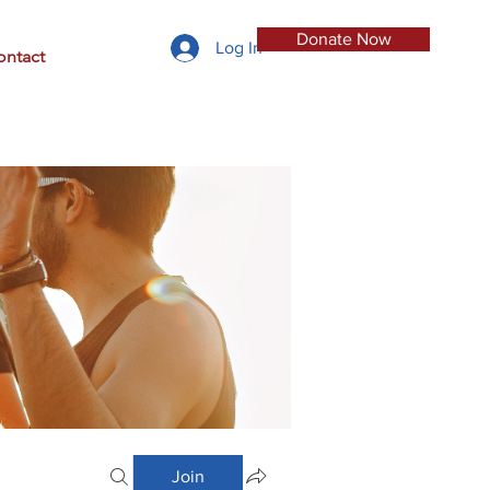
Donate Now
Log In
ontact
Join