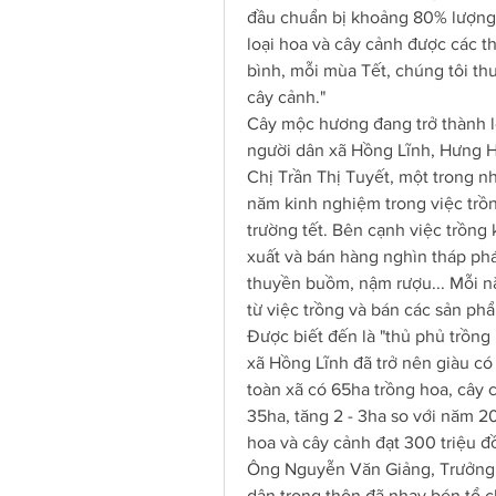
đầu chuẩn bị khoảng 80% lượng h
loại hoa và cây cảnh được các th
bình, mỗi mùa Tết, chúng tôi thu
cây cảnh."
Cây mộc hương đang trở thành lo
người dân xã Hồng Lĩnh, Hưng H
Chị Trần Thị Tuyết, một trong n
năm kinh nghiệm trong việc trồn
trường tết. Bên cạnh việc trồng 
xuất và bán hàng nghìn tháp phát l
thuyền buồm, nậm rượu... Mỗi nă
từ việc trồng và bán các sản ph
Được biết đến là "thủ phủ trồng
xã Hồng Lĩnh đã trở nên giàu có
toàn xã có 65ha trồng hoa, cây c
35ha, tăng 2 - 3ha so với năm 2
hoa và cây cảnh đạt 300 triệu 
Ông Nguyễn Văn Giảng, Trưởng 
dân trong thôn đã nhạy bén tổ ch