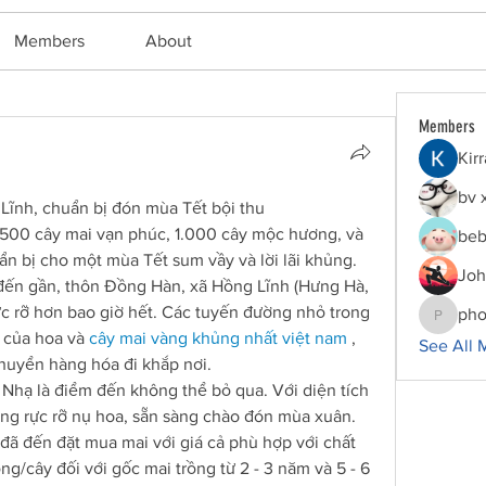
Members
About
Members
Kir
bv 
Lĩnh, chuẩn bị đón mùa Tết bội thu
.500 cây mai vạn phúc, 1.000 cây mộc hương, và 
beb
n bị cho một mùa Tết sum vầy và lời lãi khủng.
Joh
ến gần, thôn Đồng Hàn, xã Hồng Lĩnh (Hưng Hà, 
ực rỡ hơn bao giờ hết. Các tuyến đường nhỏ trong 
pho
phocoha
 của hoa và 
cây mai vàng khủng nhất việt nam
 , 
See All 
chuyển hàng hóa đi khắp nơi.
hạ là điểm đến không thể bỏ qua. Với diện tích 
ng rực rỡ nụ hoa, sẵn sàng chào đón mùa xuân. 
đã đến đặt mua mai với giá cả phù hợp với chất 
/cây đối với gốc mai trồng từ 2 - 3 năm và 5 - 6 