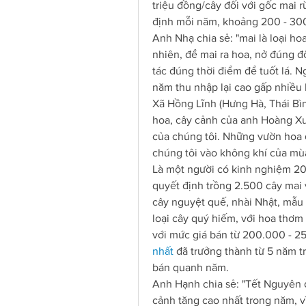
triệu đồng/cây đối với gốc mai r
định mỗi năm, khoảng 200 - 300
Anh Nhạ chia sẻ: "mai là loại ho
nhiên, để mai ra hoa, nở đúng độ
tác đúng thời điểm để tuốt lá. 
năm thu nhập lại cao gấp nhiều l
Xã Hồng Lĩnh (Hưng Hà, Thái Bìn
hoa, cây cảnh của anh Hoàng Xu
của chúng tôi. Những vườn hoa 
chúng tôi vào không khí của mù
Là một người có kinh nghiệm 20 
quyết định trồng 2.500 cây mai
cây nguyệt quế, nhài Nhật, mẫu 
loại cây quý hiếm, với hoa thơm
với mức giá bán từ 200.000 - 2
nhất
 đã trưởng thành từ 5 năm trở
bán quanh năm.
Anh Hạnh chia sẻ: "Tết Nguyên đá
cảnh tăng cao nhất trong năm, vì