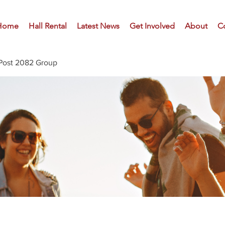
Home
Hall Rental
Latest News
Get Involved
About
C
Post 2082 Group