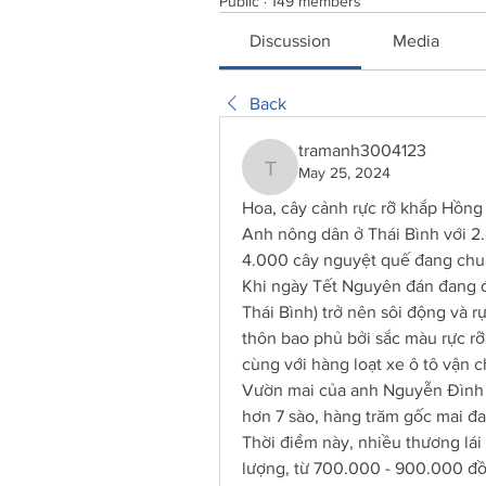
Public
·
149 members
Discussion
Media
Back
tramanh3004123
May 25, 2024
tramanh3004123
Hoa, cây cảnh rực rỡ khắp Hồng 
Anh nông dân ở Thái Bình với 2
4.000 cây nguyệt quế đang chuẩ
Khi ngày Tết Nguyên đán đang đ
Thái Bình) trở nên sôi động và r
thôn bao phủ bởi sắc màu rực rỡ
cùng với hàng loạt xe ô tô vận 
Vườn mai của anh Nguyễn Đình N
hơn 7 sào, hàng trăm gốc mai đa
Thời điểm này, nhiều thương lái 
lượng, từ 700.000 - 900.000 đồng