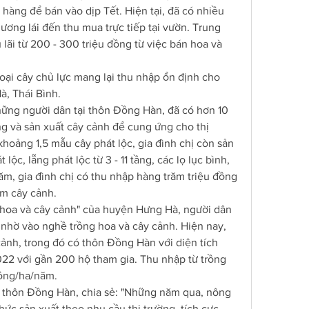
àng để bán vào dịp Tết. Hiện tại, đã có nhiều 
ương lái đến thu mua trực tiếp tại vườn. Trung 
 lãi từ 200 - 300 triệu đồng từ việc bán hoa và 
ại cây chủ lực mang lại thu nhập ổn định cho 
à, Thái Bình.
hững người dân tại thôn Đồng Hàn, đã có hơn 10 
g và sản xuất cây cảnh để cung ứng cho thị 
khoảng 1,5 mẫu cây phát lộc, gia đình chị còn sản 
ộc, lẵng phát lộc từ 3 - 11 tầng, các lọ lục bình, 
m, gia đình chị có thu nhập hàng trăm triệu đồng 
ẩm cây cảnh.
 hoa và cây cảnh" của huyện Hưng Hà, người dân 
 nhờ vào nghề trồng hoa và cây cảnh. Hiện nay, 
ảnh, trong đó có thôn Đồng Hàn với diện tích 
022 với gần 200 hộ tham gia. Thu nhập từ trồng 
đồng/ha/năm.
thôn Đồng Hàn, chia sẻ: "Những năm qua, nông 
ức sản xuất theo nhu cầu thị trường, tích cực 