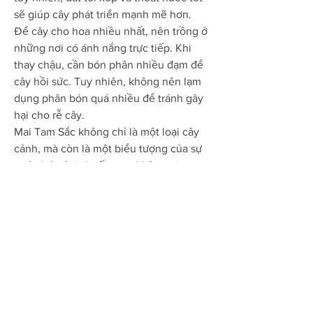
sẽ giúp cây phát triển mạnh mẽ hơn.
Để cây cho hoa nhiều nhất, nên trồng ở 
những nơi có ánh nắng trực tiếp. Khi 
thay chậu, cần bón phân nhiều đạm để 
cây hồi sức. Tuy nhiên, không nên lạm 
dụng phân bón quá nhiều để tránh gây 
hại cho rễ cây.
Mai Tam Sắc không chỉ là một loại cây 
cảnh, mà còn là một biểu tượng của sự 
quý phái và tinh tế trong không gian 
sống, là sự lựa chọn hoàn hảo cho mỗi 
gia đình yêu thích cây cảnh.
Đến với chúng tôi bạn sẽ không chỉ tìm 
thấy 
hình ảnh mai vàng bonsai đẹp
 mắt 
mà còn trải nghiệm dịch vụ chuyên 
nghiệp và thân thiện.Chúng tôi tự hào 
là nguồn cung mai vàng lớn nhất, đẹp 
nhất, và giá trị nhất cho mùa tết.