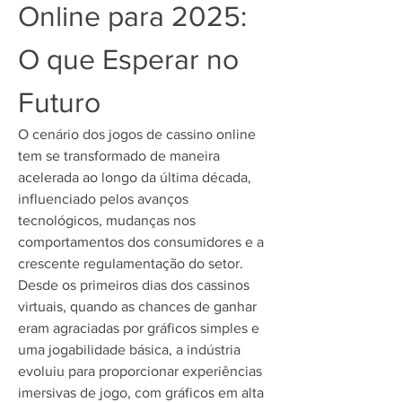
Online para 2025: 
O que Esperar no 
Futuro
O cenário dos jogos de cassino online 
tem se transformado de maneira 
acelerada ao longo da última década, 
influenciado pelos avanços 
tecnológicos, mudanças nos 
comportamentos dos consumidores e a 
crescente regulamentação do setor. 
Desde os primeiros dias dos cassinos 
virtuais, quando as chances de ganhar 
eram agraciadas por gráficos simples e 
uma jogabilidade básica, a indústria 
evoluiu para proporcionar experiências 
imersivas de jogo, com gráficos em alta 