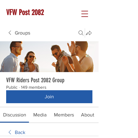
VFW Post 2082
Groups
VFW Riders Post 2082 Group
Public
·
149 members
Join
Discussion
Media
Members
About
Back