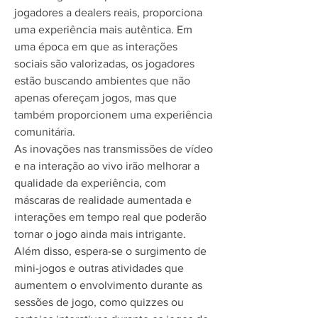
jogadores a dealers reais, proporciona 
uma experiência mais autêntica. Em 
uma época em que as interações 
sociais são valorizadas, os jogadores 
estão buscando ambientes que não 
apenas ofereçam jogos, mas que 
também proporcionem uma experiência 
comunitária.
As inovações nas transmissões de vídeo 
e na interação ao vivo irão melhorar a 
qualidade da experiência, com 
máscaras de realidade aumentada e 
interações em tempo real que poderão 
tornar o jogo ainda mais intrigante. 
Além disso, espera-se o surgimento de 
mini-jogos e outras atividades que 
aumentem o envolvimento durante as 
sessões de jogo, como quizzes ou 