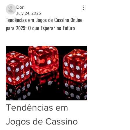
Dori
July 24, 2025
Tendências em Jogos de Cassino Online
para 2025: O que Esperar no Futuro
Tendências em 
Jogos de Cassino 