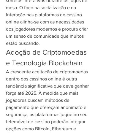
sorteios interativos durante os jogos de 
mesa. O foco na socialização e na 
interação nas plataformas de cassino 
online alinha-se com as necessidades 
dos jogadores modernos e procura criar 
um senso de comunidade que muitos 
estão buscando.
Adoção de Criptomoedas 
e Tecnologia Blockchain
A crescente aceitação de criptomoedas 
dentro dos cassinos online é outra 
tendência significativa que deve ganhar 
força até 2025. À medida que mais 
jogadores buscam métodos de 
pagamento que ofereçam anonimato e 
segurança, as plataformas jogue no seu 
telemóvel de cassino poderão integrar 
opções como Bitcoin, Ethereum e 