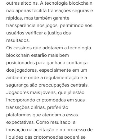
outras altcoins. A tecnologia blockchain 
não apenas facilita transações seguras e 
rápidas, mas também garante 
transparência nos jogos, permitindo aos 
usuários verificar a justiça dos 
resultados.
Os cassinos que adotarem a tecnologia 
blockchain estarão mais bem 
posicionados para ganhar a confiança 
dos jogadores, especialmente em um 
ambiente onde a regulamentação e a 
segurança são preocupações centrais. 
Jogadores mais jovens, que já estão 
incorporando criptomoedas em suas 
transações diárias, preferirão 
plataformas que atendam a essas 
expectativas. Como resultado, a 
inovação na aceitação e no processo de 
liquidez das criptomoedas poderá se 