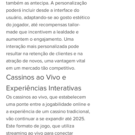
também as antecipa. A personalização 
poderá incluir desde a interface do 
usuário, adaptando-se ao gosto estético 
do jogador, até recompensas tailor-
made que incentivem a lealdade e 
aumentem o engajamento. Uma 
interação mais personalizada pode 
resultar na retenção de clientes e na 
atração de novos, uma vantagem vital 
em um mercado tão competitivo.
Cassinos ao Vivo e 
Experiências Interativas
Os cassinos ao vivo, que estabelecem 
uma ponte entre a jogabilidade online e 
a experiência de um cassino tradicional, 
vão continuar a se expandir até 2025. 
Este formato de jogo, que utiliza 
streaming ao vivo para conectar 