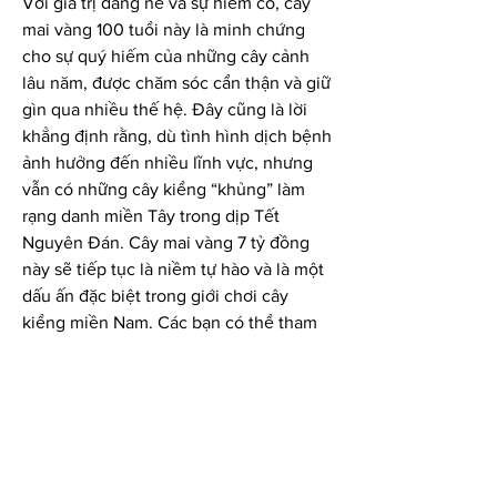
Với giá trị đáng nể và sự hiếm có, cây 
mai vàng 100 tuổi này là minh chứng 
cho sự quý hiếm của những cây cảnh 
lâu năm, được chăm sóc cẩn thận và giữ 
gìn qua nhiều thế hệ. Đây cũng là lời 
khẳng định rằng, dù tình hình dịch bệnh 
ảnh hưởng đến nhiều lĩnh vực, nhưng 
vẫn có những cây kiểng “khủng” làm 
rạng danh miền Tây trong dịp Tết 
Nguyên Đán. Cây mai vàng 7 tỷ đồng 
này sẽ tiếp tục là niềm tự hào và là một 
dấu ấn đặc biệt trong giới chơi cây 
kiểng miền Nam. Các bạn có thể tham 
khảo thêm về 
Top 5 nhà vườn cung cấp 
mai vàng sỉ giá tốt nhất tết 2025
.
0
0
Write a comment...