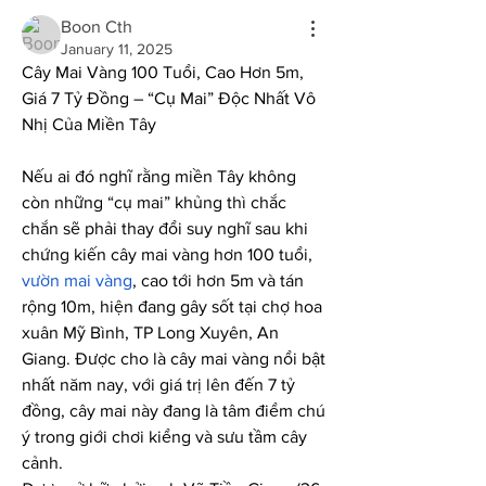
Boon Cth
January 11, 2025
Cây Mai Vàng 100 Tuổi, Cao Hơn 5m, 
Giá 7 Tỷ Đồng – “Cụ Mai” Độc Nhất Vô 
Nhị Của Miền Tây
Nếu ai đó nghĩ rằng miền Tây không 
còn những “cụ mai” khủng thì chắc 
chắn sẽ phải thay đổi suy nghĩ sau khi 
chứng kiến cây mai vàng hơn 100 tuổi, 
vườn mai vàng
, cao tới hơn 5m và tán 
rộng 10m, hiện đang gây sốt tại chợ hoa 
xuân Mỹ Bình, TP Long Xuyên, An 
Giang. Được cho là cây mai vàng nổi bật 
nhất năm nay, với giá trị lên đến 7 tỷ 
đồng, cây mai này đang là tâm điểm chú 
ý trong giới chơi kiểng và sưu tầm cây 
cảnh.