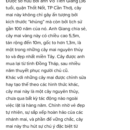
Được sở hữu bởi anh Võ Tiền Giang (36 
tuổi, quận Thốt Nốt, TP Cần Thơ), cây 
mai này không chỉ gây ấn tượng bởi 
kích thước “khủng” mà còn bởi lịch sử 
gần 100 năm của nó. Anh Giang chia sẻ, 
cây mai vàng này có chiều cao 5,5m, 
tán rộng đến 10m, gốc to hơn 1,3m, là 
một trong những cây mai nguyên thủy 
to và đẹp nhất miền Tây. Cây được anh 
mua lại từ tỉnh Đồng Tháp, sau nhiều 
năm thuyết phục người chủ cũ.
Khác với những cây mai được chỉnh sửa 
hay tạo thế theo các hình thức khác, 
cây mai này là một cây nguyên thủy, 
chưa qua bất kỳ tác động nào ngoài 
việc lặt lá hàng năm. Chính nhờ vẻ đẹp 
tự nhiên, sự sắp xếp hoàn hảo của các 
nhánh mai, và phần đế vững chắc, cây 
mai này thu hút sự chú ý đặc biệt từ 