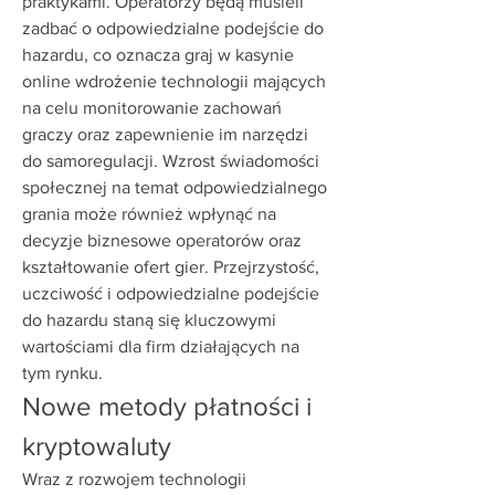
praktykami. Operatorzy będą musieli 
zadbać o odpowiedzialne podejście do 
hazardu, co oznacza graj w kasynie 
online wdrożenie technologii mających 
na celu monitorowanie zachowań 
graczy oraz zapewnienie im narzędzi 
do samoregulacji. Wzrost świadomości 
społecznej na temat odpowiedzialnego 
grania może również wpłynąć na 
decyzje biznesowe operatorów oraz 
kształtowanie ofert gier. Przejrzystość, 
uczciwość i odpowiedzialne podejście 
do hazardu staną się kluczowymi 
wartościami dla firm działających na 
tym rynku.
Nowe metody płatności i 
kryptowaluty
Wraz z rozwojem technologii 