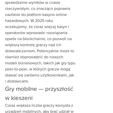
sprawdzenie wyników w czasie 
rzeczywistym, co znacząco poprawia 
zaufanie do platform kasyno online 
hazardowych. W 2025 roku 
oczekujemy, że coraz więcej kasyn i 
operatorów wprowadzi rozwiązania 
oparte na blockchainie, co pozwoli na 
większą kontrolę graczy nad ich 
doświadczeniem. Potencjalnie może to 
również doprowadzić do nowych 
modeli biznesowych, takich jak gry typu 
peer-to-peer, w których gracze mogą 
stawać się zarówno użytkownikami, jak 
i dostawcami.
Gry mobilne — przyszłość 
w kieszeni
Coraz większa liczba graczy korzysta z 
urządzeń mobilnych, aby brać udział w 