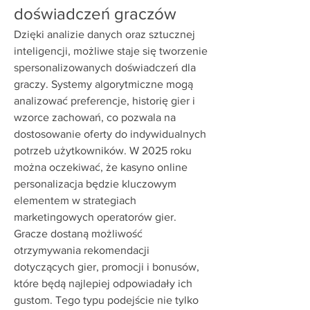
doświadczeń graczów
Dzięki analizie danych oraz sztucznej 
inteligencji, możliwe staje się tworzenie 
spersonalizowanych doświadczeń dla 
graczy. Systemy algorytmiczne mogą 
analizować preferencje, historię gier i 
wzorce zachowań, co pozwala na 
dostosowanie oferty do indywidualnych 
potrzeb użytkowników. W 2025 roku 
można oczekiwać, że kasyno online 
personalizacja będzie kluczowym 
elementem w strategiach 
marketingowych operatorów gier. 
Gracze dostaną możliwość 
otrzymywania rekomendacji 
dotyczących gier, promocji i bonusów, 
które będą najlepiej odpowiadały ich 
gustom. Tego typu podejście nie tylko 