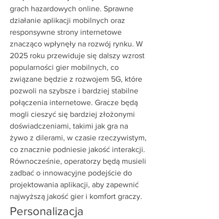
grach hazardowych online. Sprawne 
działanie aplikacji mobilnych oraz 
responsywne strony internetowe 
znacząco wpłynęły na rozwój rynku. W 
2025 roku przewiduje się dalszy wzrost 
popularności gier mobilnych, co 
związane będzie z rozwojem 5G, które 
pozwoli na szybsze i bardziej stabilne 
połączenia internetowe. Gracze będą 
mogli cieszyć się bardziej złożonymi 
doświadczeniami, takimi jak gra na 
żywo z dilerami, w czasie rzeczywistym, 
co znacznie podniesie jakość interakcji. 
Równocześnie, operatorzy będą musieli 
zadbać o innowacyjne podejście do 
projektowania aplikacji, aby zapewnić 
najwyższą jakość gier i komfort graczy.
Personalizacja 