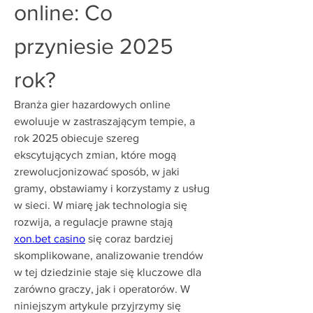
online: Co 
przyniesie 2025 
rok?
Branża gier hazardowych online 
ewoluuje w zastraszającym tempie, a 
rok 2025 obiecuje szereg 
ekscytujących zmian, które mogą 
zrewolucjonizować sposób, w jaki 
gramy, obstawiamy i korzystamy z usług 
w sieci. W miarę jak technologia się 
rozwija, a regulacje prawne stają 
xon.bet casino
 się coraz bardziej 
skomplikowane, analizowanie trendów 
w tej dziedzinie staje się kluczowe dla 
zarówno graczy, jak i operatorów. W 
niniejszym artykule przyjrzymy się 