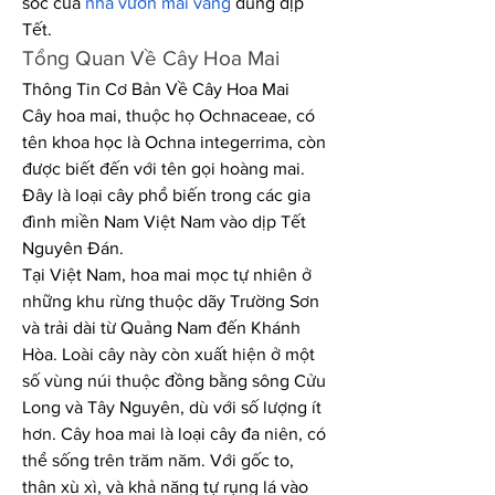
sóc của 
nhà vườn mai vàng
 đúng dịp 
Tết.
Tổng Quan Về Cây Hoa Mai
Thông Tin Cơ Bản Về Cây Hoa Mai
Cây hoa mai, thuộc họ Ochnaceae, có 
tên khoa học là Ochna integerrima, còn 
được biết đến với tên gọi hoàng mai. 
Đây là loại cây phổ biến trong các gia 
đình miền Nam Việt Nam vào dịp Tết 
Nguyên Đán.
Tại Việt Nam, hoa mai mọc tự nhiên ở 
những khu rừng thuộc dãy Trường Sơn 
và trải dài từ Quảng Nam đến Khánh 
Hòa. Loài cây này còn xuất hiện ở một 
số vùng núi thuộc đồng bằng sông Cửu 
Long và Tây Nguyên, dù với số lượng ít 
hơn. Cây hoa mai là loại cây đa niên, có 
thể sống trên trăm năm. Với gốc to, 
thân xù xì, và khả năng tự rụng lá vào 