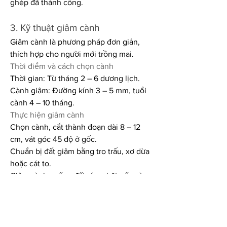
ghép đã thành công.
3. Kỹ thuật giâm cành
Giâm cành là phương pháp đơn giản, 
thích hợp cho người mới trồng mai.
Thời điểm và cách chọn cành
Thời gian: Từ tháng 2 – 6 dương lịch.
Cành giâm: Đường kính 3 – 5 mm, tuổi 
cành 4 – 10 tháng.
Thực hiện giâm cành
Chọn cành, cắt thành đoạn dài 8 – 12 
cm, vát góc 45 độ ở gốc.
Chuẩn bị đất giâm bằng tro trấu, xơ dừa 
hoặc cát to.
Giâm cành xuống đất, ém chặt gốc và 
tưới nước thường xuyên.
Sau 3 tuần, khi cành ra rễ có thể đem 
trồng.
Lợi ích của việc nhân giống mai 