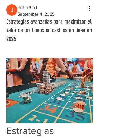
JohnRed
September 4, 2025
Estrategias avanzadas para maximizar el
valor de los bonos en casinos en línea en
2025
Estrategias 