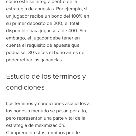
cómo este se integra dentro de la 
estrategia de apuestas. Por ejemplo, si 
un jugador recibe un bono del 100% en 
su primer depósito de 200, el total 
disponible para jugar será de 400. Sin 
embargo, el jugador debe tener en 
cuenta el requisito de apuesta que 
podría ser 30 veces el bono antes de 
poder retirar las ganancias.
Estudio de los términos y 
condiciones
Los términos y condiciones asociados a 
los bonos a menudo se pasan por alto, 
pero representan una parte vital de la 
estrategia de maximización. 
Comprender estos términos puede 