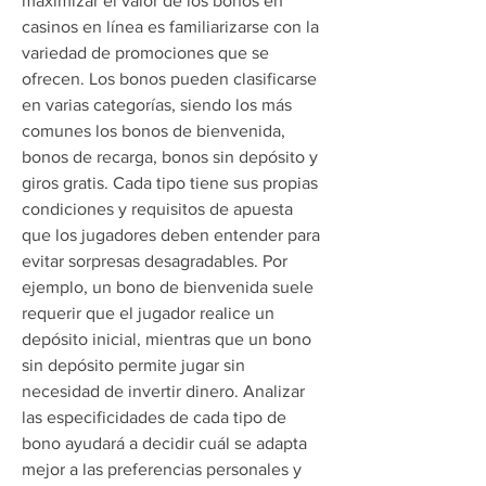
maximizar el valor de los bonos en 
casinos en línea es familiarizarse con la 
variedad de promociones que se 
ofrecen. Los bonos pueden clasificarse 
en varias categorías, siendo los más 
comunes los bonos de bienvenida, 
bonos de recarga, bonos sin depósito y 
giros gratis. Cada tipo tiene sus propias 
condiciones y requisitos de apuesta 
que los jugadores deben entender para 
evitar sorpresas desagradables. Por 
ejemplo, un bono de bienvenida suele 
requerir que el jugador realice un 
depósito inicial, mientras que un bono 
sin depósito permite jugar sin 
necesidad de invertir dinero. Analizar 
las especificidades de cada tipo de 
bono ayudará a decidir cuál se adapta 
mejor a las preferencias personales y 