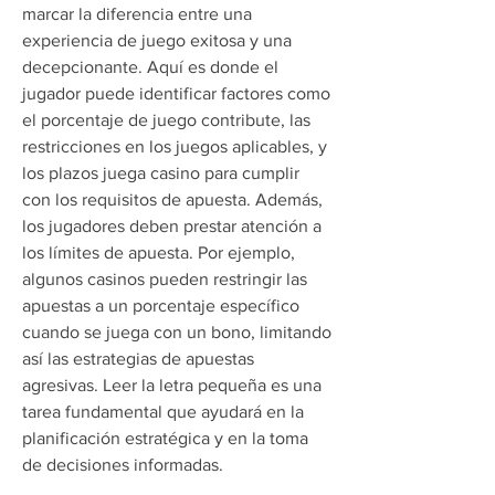
marcar la diferencia entre una 
experiencia de juego exitosa y una 
decepcionante. Aquí es donde el 
jugador puede identificar factores como 
el porcentaje de juego contribute, las 
restricciones en los juegos aplicables, y 
los plazos juega casino para cumplir 
con los requisitos de apuesta. Además, 
los jugadores deben prestar atención a 
los límites de apuesta. Por ejemplo, 
algunos casinos pueden restringir las 
apuestas a un porcentaje específico 
cuando se juega con un bono, limitando 
así las estrategias de apuestas 
agresivas. Leer la letra pequeña es una 
tarea fundamental que ayudará en la 
planificación estratégica y en la toma 
de decisiones informadas.