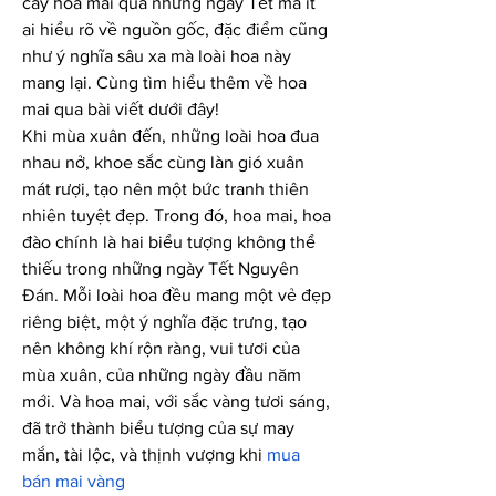
cây hoa mai qua những ngày Tết mà ít 
ai hiểu rõ về nguồn gốc, đặc điểm cũng 
như ý nghĩa sâu xa mà loài hoa này 
mang lại. Cùng tìm hiểu thêm về hoa 
mai qua bài viết dưới đây!
Khi mùa xuân đến, những loài hoa đua 
nhau nở, khoe sắc cùng làn gió xuân 
mát rượi, tạo nên một bức tranh thiên 
nhiên tuyệt đẹp. Trong đó, hoa mai, hoa 
đào chính là hai biểu tượng không thể 
thiếu trong những ngày Tết Nguyên 
Đán. Mỗi loài hoa đều mang một vẻ đẹp 
riêng biệt, một ý nghĩa đặc trưng, tạo 
nên không khí rộn ràng, vui tươi của 
mùa xuân, của những ngày đầu năm 
mới. Và hoa mai, với sắc vàng tươi sáng, 
đã trở thành biểu tượng của sự may 
mắn, tài lộc, và thịnh vượng khi 
mua 
bán mai vàng