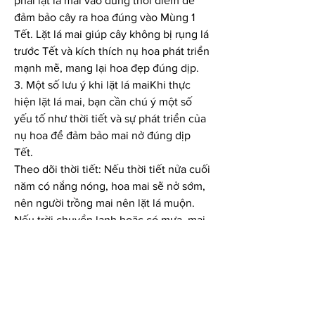
phải lặt lá mai vào đúng thời điểm để 
đảm bảo cây ra hoa đúng vào Mùng 1 
Tết. Lặt lá mai giúp cây không bị rụng lá 
trước Tết và kích thích nụ hoa phát triển 
mạnh mẽ, mang lại hoa đẹp đúng dịp.
3. Một số lưu ý khi lặt lá maiKhi thực 
hiện lặt lá mai, bạn cần chú ý một số 
yếu tố như thời tiết và sự phát triển của 
nụ hoa để đảm bảo mai nở đúng dịp 
Tết.
Theo dõi thời tiết: Nếu thời tiết nửa cuối 
năm có nắng nóng, hoa mai sẽ nở sớm, 
nên người trồng mai nên lặt lá muộn. 
Nếu trời chuyển lạnh hoặc có mưa, mai 
sẽ nở muộn, nên lặt lá sớm hơn bình 
thường.
Quan sát sự phát triển của nụ hoa: 
Trước khi lặt lá, bạn cần kiểm tra tình 
trạng nụ hoa. Nếu nụ hoa còn nhỏ, nên 