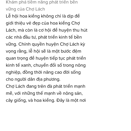
Khám phá tiềm năng phát triển bền 
vững của Chợ Lách
Lễ hội hoa kiểng không chỉ là dịp để 
giới thiệu vẻ đẹp của hoa kiểng Chợ 
Lách, mà còn là cơ hội để huyện thu hút 
các nhà đầu tư, phát triển kinh tế bền 
vững. Chính quyền huyện Chợ Lách kỳ 
vọng rằng, lễ hội sẽ là một bước đệm 
quan trọng để huyện tiếp tục phát triển 
kinh tế xanh, chuyển đổi số trong nông 
nghiệp, đồng thời nâng cao đời sống 
cho người dân địa phương.
Chợ Lách đang trên đà phát triển mạnh 
mẽ, với những thế mạnh về nông sản, 
cây giống, và hoa kiểng. Đây là một nơi 
đáng để đến, khám phá và trải nghiệm, 
đặc biệt là vào mỗi dịp Tết đến, khi lễ 
hội hoa kiểng diễn ra, mang đến cho du 
khách những trải nghiệm khó quên.