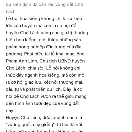
Sự kiện đậm đà bản sắc vùng đất Chợ 
Lách
Lễ hội hoa kiểng không chỉ là sự kiện 
lớn của huyện mà còn là cơ hội để 
huyện Chợ Lách nâng cao giá trị thương 
hiệu hoa kiểng, giới thiệu những sản 
phẩm nông nghiệp đặc trưng của địa 
phương. Phát biểu tại lễ khai mạc, ông 
Phạm Anh Linh, Chủ tịch UBND huyện 
Chợ Lách, chia sẻ: “Lễ hội không chỉ 
thúc đẩy ngành hoa kiểng, mà còn mở 
ra cơ hội giao lưu, kết nối thương mại, 
đầu tư và phát triển du lịch. Đây là cơ 
hội để Chợ Lách vươn ra thế giới, mang 
đến hình ảnh tươi đẹp của vùng đất 
này.”
Huyện Chợ Lách, được mệnh danh là 
"vương quốc cây giống", từ lâu đã nổi 
tiếng với nghề trồng hoa kiểng và cây 